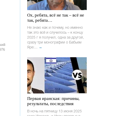
Ох, ребята, всё не так – всё не
так, ребята…
Не знаю как и почему, но именно
так это всё и случилось – к концу
2025 г я получил, одна за другой,
сразу три монографии о Бабьем
ский
Яре:...
→
976
Первая иранская: причины,
результаты, последствия
В ночь на пятницу 13 июня 2025