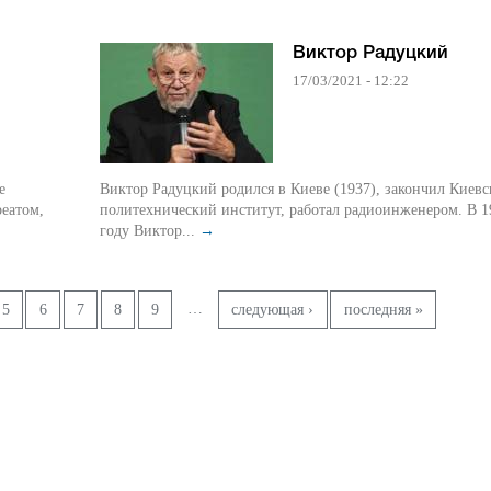
Виктор Радуцкий
17/03/2021 - 12:22
е
Виктор Радуцкий родился в Киеве (1937), закончил Киев
реатом,
политехнический институт, работал радиоинженером. В 1
году Виктор...
→
…
5
6
7
8
9
следующая ›
последняя »