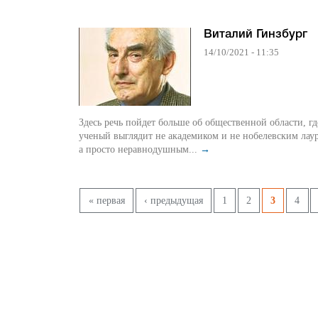
Виталий Гинзбург
14/10/2021 - 11:35
Здесь речь пойдет больше об общественной области, гд
ученый выглядит не академиком и не нобелевским лау
а просто неравнодушным...
→
Страницы
« первая
‹ предыдущая
1
2
3
4