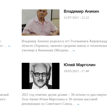
Владимир Аникин
12/07/2021 - 12:22
и
Владимир Аникин родился в пгт Голованевск Кировоград
з ...
→
области (Украина), окончил среднюю школу и техническо
училище в Кишиневе (Молдова...
→
Юлий Марголин
18/05/2021 - 17:48
овской
2021 год отмечен двумя датами – 50-летием со дня смерти
кого
Тель-Авиве Юлия Марголина и 30-летием массовой
репатриации из Советского Союза,...
→