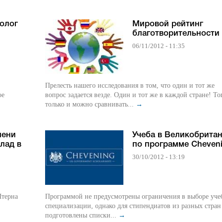
олог
Мировой рейтинг
благотворительности
06/11/2012 - 11:35
Прелесть нашего исследования в том, что один и тот же
ое
вопрос задается везде. Один и тот же в каждой стране! То
только и можно сравнивать...
→
мени
Учеба в Великобрита
лад в
по программе Cheven
30/10/2012 - 13:19
Штерна
Программой не предусмотрены ограничения в выборе уче
специализации, однако для стипендиатов из разных стран
подготовлены списки...
→