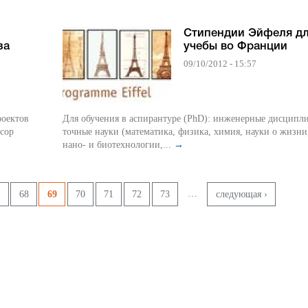
Стипендии Эйфеля д
за
учебы во Франции
09/10/2012 - 15:57
Для обучения в аспирантуре (PhD): инженерные дисципл
точные науки (математика, физика, химия, науки о жизни
нано- и биотехнологии,...
→
…
7
68
69
70
71
72
73
следующая ›