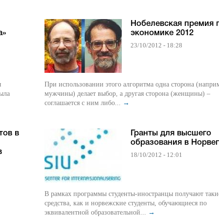
Нобелевская премия 
a»
экономике 2012
23/10/2012 - 18:28
я
При использовании этого алгоритма одна сторона (напри
была
мужчины) делает выбор, а другая сторона (женщины) –
соглашается с ним либо...
→
тов в
Гранты для высшего
образования в Норве
в
18/10/2012 - 12:01
В рамках программы студенты-иностранцы получают таки
средства, как и норвежские студенты, обучающиеся по
эквивалентной образовательной...
→