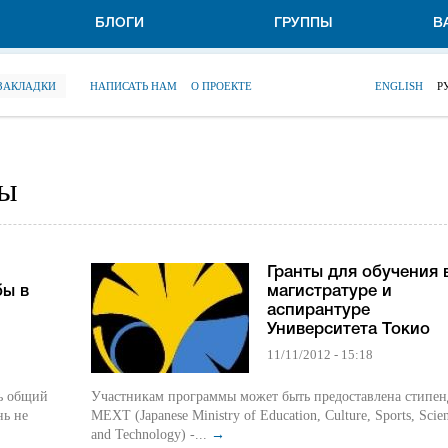
БЛОГИ
ГРУППЫ
В
 ЗАКЛАДКИ
НАПИСАТЬ НАМ
О ПРОЕКТЕ
ENGLISH
Р
сы
Гранты для обучения 
бы в
магистратуре и
аспирантуре
Университета Токио
11/11/2012 - 15:18
ть общий
Участникам программы может быть предоставлена стипен
нь не
MEXT (Japanese Ministry of Education, Culture, Sports, Scie
and Technology) -...
→