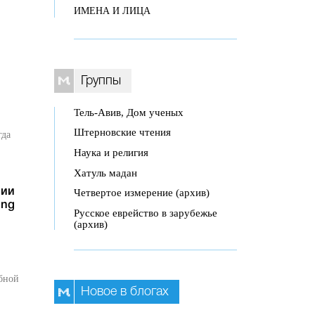
ИМЕНА И ЛИЦА
Группы
Тель-Авив, Дом ученых
Штерновские чтения
гда
Наука и религия
Хатуль мадан
Четвертое измерение (архив)
нии
ing
Русское еврейство в зарубежье
(архив)
бной
Новое в блогах