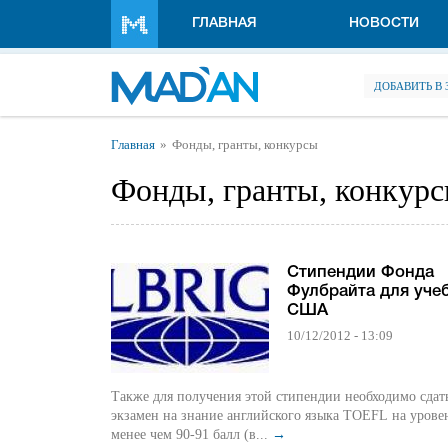
Перейти к основному содержанию
ГЛАВНАЯ
НОВОСТИ
ДОБАВИТЬ В
Вы здесь
Главная
Фонды, гранты, конкурсы
Фонды, гранты, конкур
Стипендии Фонда
Фулбрайта для уче
США
10/12/2012 - 13:09
Также для получения этой стипендии необходимо сда
экзамен на знание английского языка TOEFL на урове
менее чем 90-91 балл (в...
→