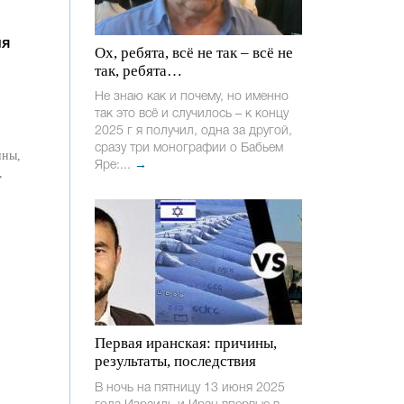
ля
Ох, ребята, всё не так – всё не
так, ребята…
Не знаю как и почему, но именно
так это всё и случилось – к концу
2025 г я получил, одна за другой,
сразу три монографии о Бабьем
ины,
Яре:...
→
,
Первая иранская: причины,
результаты, последствия
В ночь на пятницу 13 июня 2025