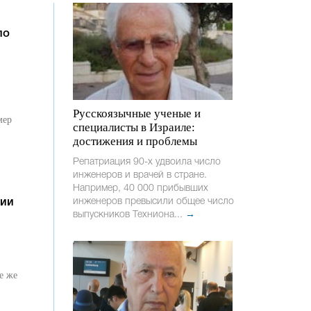
по
Русскоязычные ученые и
мер
специалисты в Израиле:
достижения и проблемы
Репатриация 90-х удвоила число
инженеров и врачей в стране.
Например, 40 000 прибывших
инженеров превысили общее число
гии
выпускников Техниона...
→
е же