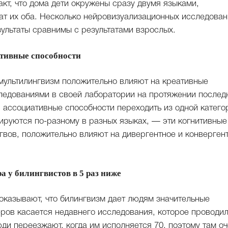
акт, что дома дети окружены сразу двумя языками,
ат их оба. Несколько нейровизуализационных исследован
зультаты сравнимы с результатами взрослых.
тивные способности
 мультилингвизм положительно влияют на креативные
следованиями в своей лаборатории на протяжении послед
, ассоциативные способности переходить из одной катего
иируются по-разному в разных языках, — эти когнитивные
гвов, положительно влияют на дивергентное и конверген
а у билингвистов в 5 раз ниже
оказывают, что билингвизм дает людям значительные
ров касается недавнего исследования, которое проводи
ди переезжают, когда им исполняется 70, поэтому там оч