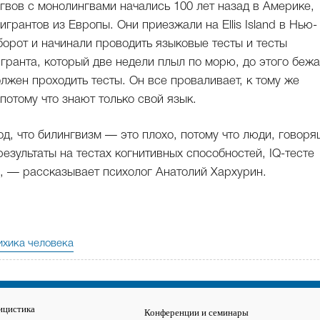
гвов с монолингвами начались 100 лет назад в Америке,
игрантов из Европы. Они приезжали на Ellis Island в Нью-
борот и начинали проводить языковые тесты и тесты
гранта, который две недели плыл по морю, до этого беж
олжен проходить тесты. Он все проваливает, к тому же
 потому что знают только свой язык.
д, что билингвизм — это плохо, потому что люди, говор
езультаты на тестах когнитивных способностей, IQ-тесте
», — рассказывает психолог Анатолий Хархурин.
ихика человека
ицистика
Конференции и семинары