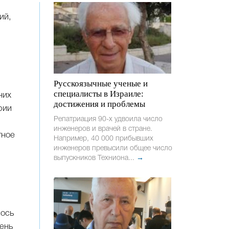
ий,
Русскоязычные ученые и
специалисты в Израиле:
них
достижения и проблемы
рии
Репатриация 90-х удвоила число
инженеров и врачей в стране.
тное
Например, 40 000 прибывших
инженеров превысили общее число
выпускников Техниона...
→
лось
ень