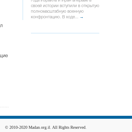
года Израиль и Иран впервые в
своей истории вступили в открытую
полномасштабную военную
конфронтацию. В ходе...
→
ал
ящие
© 2010-2020 Madan.org.il. All Rights Reserved.