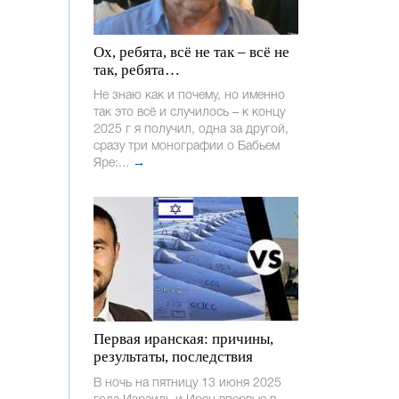
Ох, ребята, всё не так – всё не
так, ребята…
Не знаю как и почему, но именно
так это всё и случилось – к концу
2025 г я получил, одна за другой,
сразу три монографии о Бабьем
Яре:...
→
Первая иранская: причины,
результаты, последствия
В ночь на пятницу 13 июня 2025