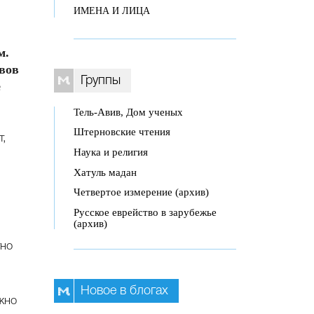
ИМЕНА И ЛИЦА
м.
гвов
Группы
е
Тель-Авив, Дом ученых
Штерновские чтения
т,
Наука и религия
Хатуль мадан
Четвертое измерение (архив)
Русское еврейство в зарубежье
(архив)
тно
Новое в блогах
жно