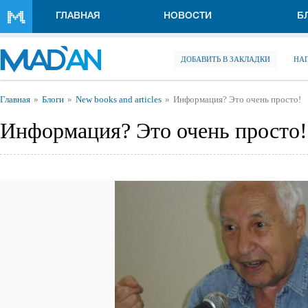
Перейти к основному содержанию
ГЛАВНАЯ
НОВОСТИ
Б
ДОБАВИТЬ В ЗАКЛАДКИ
НА
Вы здесь
Главная
Блоги
New books and articles
Информация? Это очень просто!
Информация? Это очень просто!