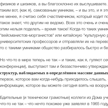
физиков и шизиков, а вы благосклонно их выслушиваете. 
таким вот, (как я), самозваным умникам, – и вы это, и я 
не менее, я считаю себя счастливчиком, который ходит по
такое знает, что другим не ведомо. Всех это очень и оче
этим нельзя поделать – время такое! Когда-то таких умн
"вейсманистов-морганистов" или китайскую "культурную 
университетских профессоров и отправляли их на перевос
то с такими умниками общество разбиралось быстро и б
Но что-то в мире теперь не так – и такие, как я, гуляют с
конференции), выступают там и беззастенчиво утверждаю
структур, наблюдаемых в определённом массиве данных
первое, которое вам когда-нибудь приходилось слышать,
информации, которое вы можете сегодня взять на вооруж
Бдительные (и технически грамотные) коллеги из Дома уче
что-то не так – что нечто похожее уже заявлял в 1965 го