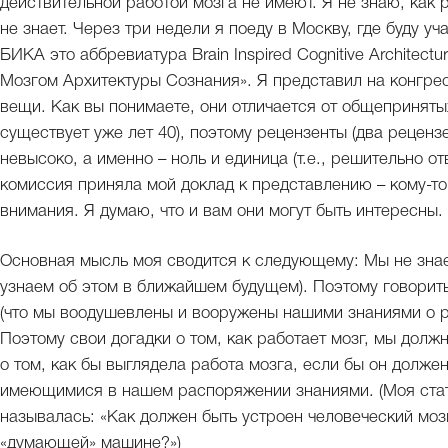
действительной работой мозга не имеют. Я не знаю, как р
не знает. Через три недели я поеду в Москву, где буду 
БИКА это аббревиатура Brain Inspired Cognitive Architect
Мозгом Архитектуры Сознания». Я представил на конгрес
вещи. Как вы понимаете, они отличается от общеприняты
существует уже лет 40), поэтому рецензенты (два реценз
невысоко, а именно – ноль и единица (т.е., решительно о
комиссия приняла мой доклад к представлению – кому-
внимания. Я думаю, что и вам они могут быть интересны.
Основная мысль моя сводится к следующему: Мы не знаем
узнаем об этом в ближайшем будущем). Поэтому говорить,
(что мы воодушевлены и вооружены нашими знаниями о ра
Поэтому свои догадки о том, как работает мозг, мы дол
о том, как бы выглядела работа мозга, если бы он долже
имеющимися в нашем распоряжении знаниями. (Моя стать
называлась: «Как должен быть устроен человеческий мозг
«думающей» машине?»)