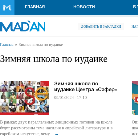
Перейти к основному содержанию
ГЛАВНАЯ
НОВОСТИ
Б
ДОБАВИТЬ В ЗАКЛАДКИ
НА
Вы здесь
Главная
Зимняя школа по иудаике
Зимняя школа по иудаике
Зимняя школа по
иудаике Центра «Сэфер»
09/01/2024 - 17:10
В рамках двух параллельных лекционных потоков на школе
Оп
будут рассмотрены тема насилия в еврейской литературе и в
шк
еврейском искусстве; чему...
→
исс