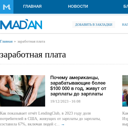
Перейти к основному содержанию
ГЛАВНАЯ
НОВОСТИ
Б
ДОБАВИТЬ В ЗАКЛАДКИ
НА
Вы здесь
Главная
заработная плата
заработная плата
Почему американцы,
зарабатывающие более
$100 000 в год, живут от
зарплаты до зарплаты
19/12/2023 - 16:08
Как показывает отчёт LendingClub, в 2023 году доля
Как
потребителей в США, живущих от зарплаты до зарплаты,
Изр
составила 67%, включая людей с...
→
выр