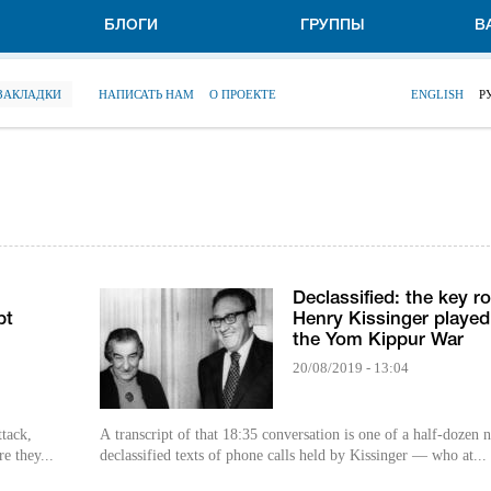
БЛОГИ
ГРУППЫ
В
 ЗАКЛАДКИ
НАПИСАТЬ НАМ
О ПРОЕКТЕ
ENGLISH
Р
Declassified: the key ro
pt
Henry Kissinger played
the Yom Kippur War
20/08/2019 - 13:04
tack,
A transcript of that 18:35 conversation is one of a half-dozen 
e they...
declassified texts of phone calls held by Kissinger — who at...