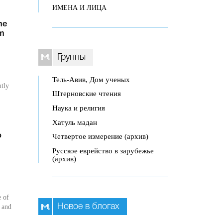
ИМЕНА И ЛИЦА
he
om
Группы
Тель-Авив, Дом ученых
htly
Штерновские чтения
Наука и религия
Хатуль мадан
Четвертое измерение (архив)
o
Русское еврейство в зарубежье
(архив)
e of
Новое в блогах
s and