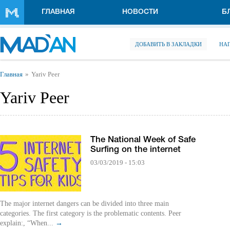
Перейти к основному содержанию
ГЛАВНАЯ
НОВОСТИ
Б
ДОБАВИТЬ В ЗАКЛАДКИ
НА
Вы здесь
Главная
Yariv Peer
Yariv Peer
The National Week of Safe
Surfing on the internet
03/03/2019 - 15:03
The major internet dangers can be divided into three main
categories. The first category is the problematic contents. Peer
explain:, “When...
→