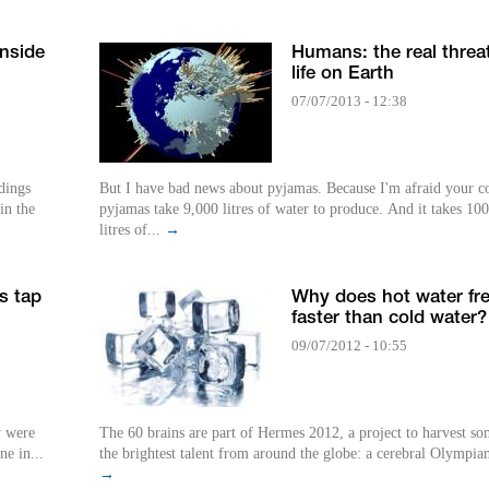
Inside
Humans: the real threa
life on Earth
07/07/2013 - 12:38
dings
But I have bad news about pyjamas. Because I'm afraid your c
in the
pyjamas take 9,000 litres of water to produce. And it takes 100
litres of...
→
ns tap
Why does hot water fr
faster than cold water?
09/07/2012 - 10:55
y were
The 60 brains are part of Hermes 2012, a project to harvest so
ne in...
the brightest talent from around the globe: a cerebral Olympian
→