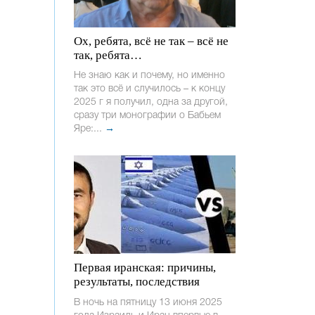
Ох, ребята, всё не так – всё не
так, ребята…
Не знаю как и почему, но именно
так это всё и случилось – к концу
2025 г я получил, одна за другой,
сразу три монографии о Бабьем
Яре:...
→
Первая иранская: причины,
результаты, последствия
В ночь на пятницу 13 июня 2025