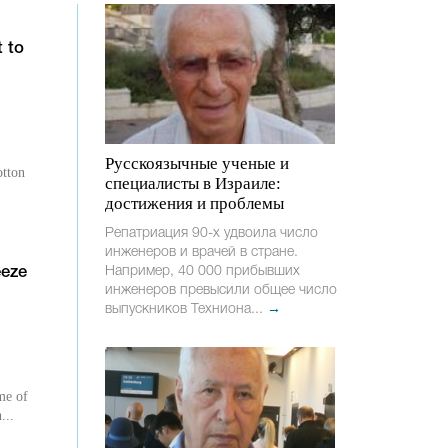
t to
Русскоязычные ученые и
otton
специалисты в Израиле:
достижения и проблемы
Репатриация 90-х удвоила число
инженеров и врачей в стране.
Например, 40 000 прибывших
eeze
инженеров превысили общее число
выпускников Техниона...
→
me of
...