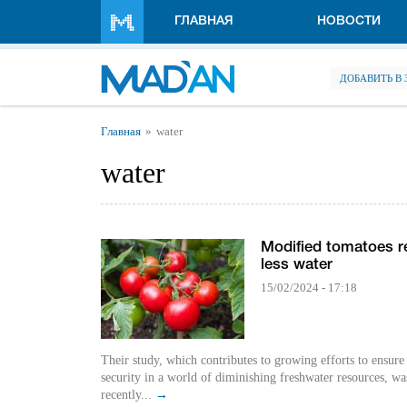
Перейти к основному содержанию
ГЛАВНАЯ
НОВОСТИ
ДОБАВИТЬ В
Вы здесь
Главная
water
water
Modified tomatoes r
less water
15/02/2024 - 17:18
Their study, which contributes to growing efforts to ensure
security in a world of diminishing freshwater resources, wa
recently...
→