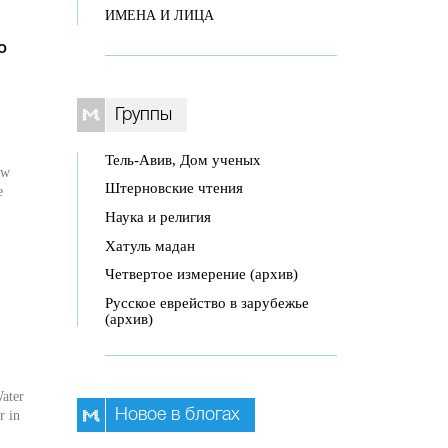
ИМЕНА И ЛИЦА
o
Группы
Тель-Авив, Дом ученых
ew
Штерновские чтения
e
Наука и религия
Хатуль мадан
Четвертое измерение (архив)
Русское еврейство в зарубежье
(архив)
Water
Новое в блогах
r in