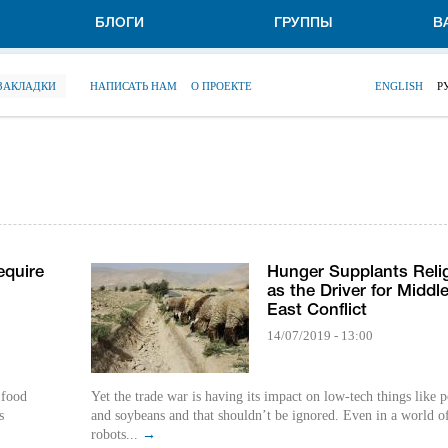
БЛОГИ
ГРУППЫ
В
 ЗАКЛАДКИ
НАПИСАТЬ НАМ
О ПРОЕКТЕ
ENGLISH
Р
equire
Hunger Supplants Reli
as the Driver for Middl
East Conflict
14/07/2019 - 13:00
 food
Yet the trade war is having its impact on low-tech things like 
s
and soybeans and that shouldn’t be ignored. Even in a world o
robots...
→