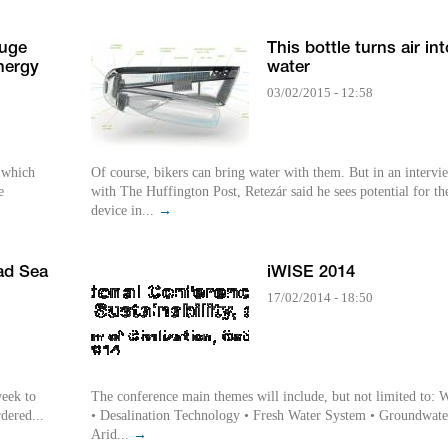
huge
This bottle turns air int
nergy
water
03/02/2015 - 12:58
 which
Of course, bikers can bring water with them. But in an intervi
e
with The Huffington Post, Retezár said he sees potential for th
device in...
→
ad Sea
iWISE 2014
17/02/2014 - 18:50
week to
The conference main themes will include, but not limited to: 
dered...
• Desalination Technology • Fresh Water System • Groundwate
Arid...
→