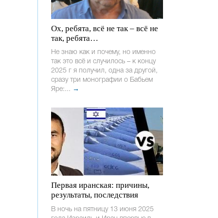
Ох, ребята, всё не так – всё не
так, ребята…
Не знаю как и почему, но именно
так это всё и случилось – к концу
2025 г я получил, одна за другой,
сразу три монографии о Бабьем
Яре:...
→
Первая иранская: причины,
результаты, последствия
В ночь на пятницу 13 июня 2025