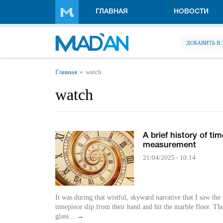
Перейти к основному содержанию
ГЛАВНАЯ
НОВОСТИ
ДОБАВИТЬ В
Вы здесь
Главная
watch
watch
A brief history of tim
measurement
21/04/2025 - 10:14
It was during that wistful, skyward narrative that I saw the
timepiece slip from their hand and hit the marble floor. Th
glass...
→