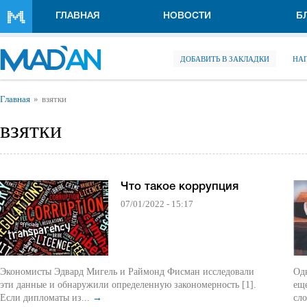
Перейти к основному содержанию
ГЛАВНАЯ
НОВОСТИ
Б
ДОБАВИТЬ В ЗАКЛАДКИ
НА
Вы здесь
Главная
взятки
взятки
Что такое коррупция
07/01/2022 - 15:17
Экономисты Эдвард Мигель и Раймонд Фисман исследовали
Од
эти данные и обнаружили определенную закономерность [1].
еще
Если дипломаты из...
→
сло