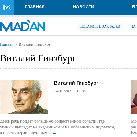
Перейти к основному содержанию
ГЛАВНАЯ
НОВОСТИ
Б
ДОБАВИТЬ В ЗАКЛАДКИ
НА
Вы здесь
Главная
Виталий Гинзбург
Виталий Гинзбург
Виталий Гинзбург
14/10/2021 - 11:35
Здесь речь пойдет больше об общественной области, где
Мож
ученый выглядит не академиком и не нобелевским лауреатом,
раз
а просто неравнодушным...
→
Вме