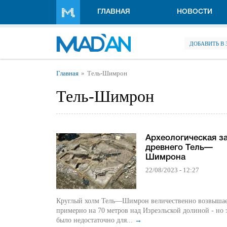
Перейти к основному содержанию
ГЛАВНАЯ
НОВОСТИ
ДОБАВИТЬ В
Вы здесь
Главная
Тель-Шимрон
Тель-Шимрон
Археологическая з
древнего Тель—
Шимрона
22/08/2023 - 12:27
Круглый холм Тель—Шимрон величественно возвышае
примерно на 70 метров над Изреэльской долиной - но 
было недостаточно для...
→