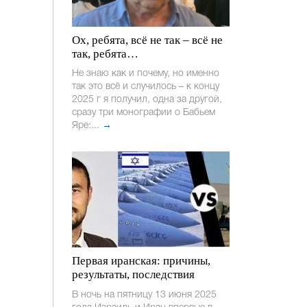
Ох, ребята, всё не так – всё не
так, ребята…
Не знаю как и почему, но именно
так это всё и случилось – к концу
2025 г я получил, одна за другой,
сразу три монографии о Бабьем
Яре:...
→
Первая иранская: причины,
результаты, последствия
В ночь на пятницу 13 июня 2025