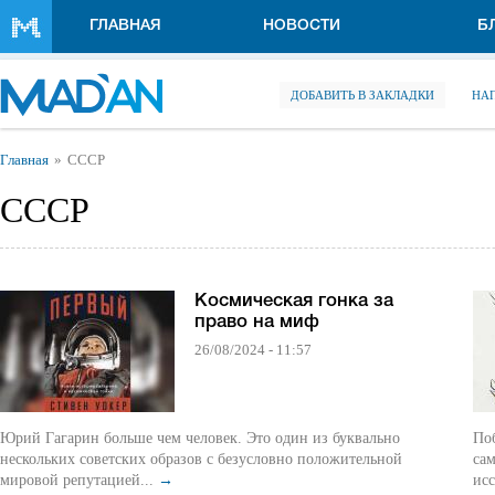
Перейти к основному содержанию
ГЛАВНАЯ
НОВОСТИ
Б
ДОБАВИТЬ В ЗАКЛАДКИ
НА
Вы здесь
Главная
СССР
СССР
Космическая гонка за
право на миф
26/08/2024 - 11:57
Юрий Гагарин больше чем человек. Это один из буквально
По
нескольких советских образов с безусловно положительной
са
мировой репутацией...
→
исс