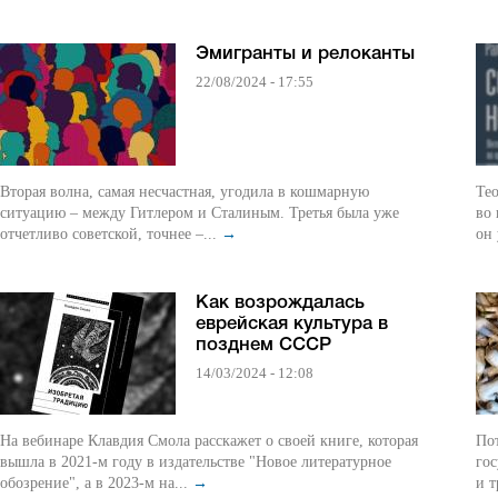
Эмигранты и релоканты
22/08/2024 - 17:55
Вторая волна, самая несчастная, угодила в кошмарную
Те
ситуацию – между Гитлером и Сталиным. Третья была уже
во
отчетливо советской, точнее –...
→
он 
Как возрождалась
еврейская культура в
позднем СССР
14/03/2024 - 12:08
На вебинаре Клавдия Смола расскажет о своей книге, которая
Пот
вышла в 2021-м году в издательстве "Новое литературное
го
обозрение", а в 2023-м на...
→
и т