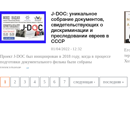
J-DOC: уникальное
собрание документов,
свидетельствующих о
дискриминации и
преследовании евреев в
СССР
01/04/2022 - 12:32
Ег
тер
Проект J-DOC был инициирован в 2018 году, когда в процессе
Хол
подготовки документального фильма были собраны
уникальные...
→
Страницы
1
2
3
4
5
6
7
следующая ›
последняя »