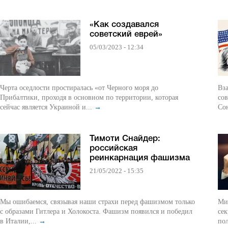
«Как создавался
советский еврей»
05/03/2023 - 12:34
Черта оседлости простиралась «от Черного моря до
Вза
Прибалтики, проходя в основном по территории, которая
сов
сейчас является Украиной и...
→
Сою
Тимоти Снайдер:
российская
реинкарнация фашизма
21/05/2022 - 15:35
Мы ошибаемся, связывая наши страхи перед фашизмом только
Ми
с образами Гитлера и Холокоста. Фашизм появился и победил
се
в Италии,...
→
пол