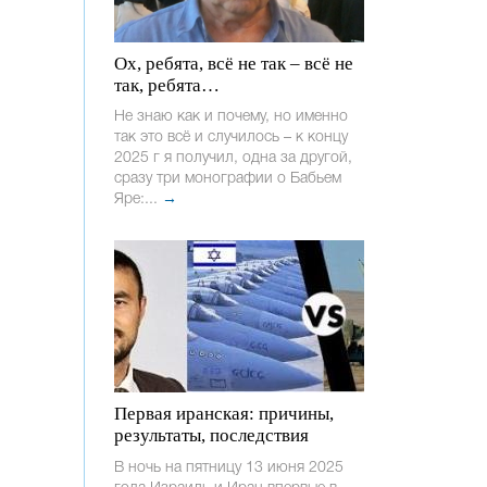
Ох, ребята, всё не так – всё не
так, ребята…
Не знаю как и почему, но именно
так это всё и случилось – к концу
2025 г я получил, одна за другой,
сразу три монографии о Бабьем
Яре:...
→
Первая иранская: причины,
результаты, последствия
В ночь на пятницу 13 июня 2025