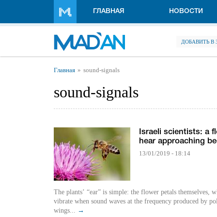
Перейти к основному содержанию
ГЛАВНАЯ
НОВОСТИ
ДОБАВИТЬ В
Вы здесь
Главная
sound-signals
sound-signals
Israeli scientists: a 
hear approaching b
13/01/2019 - 18:14
The plants’ “ear” is simple: the flower petals themselves, 
vibrate when sound waves at the frequency produced by pol
wings...
→