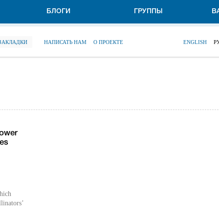
БЛОГИ
ГРУППЫ
В
 ЗАКЛАДКИ
НАПИСАТЬ НАМ
О ПРОЕКТЕ
ENGLISH
Р
flower
ees
which
linators’