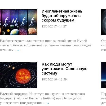
Инопланетная жизнь
будет обнаружена в
скором будущем
12/06/2017 - 14:27
Наиболее вероятными очагами инопланетной жизни Импей
Ст
считает объекты в Солнечной системе — именно с них следует
сис
начинать...
→
схо
Как люди могут
уничтожить Солнечную
систему
18/05/2016 - 12:59
Научный сотрудник Института по изучению человеческого
Пер
будущего (Future of Humanity Institute) при Оксфордском
выс
университете (подразделение...
→
дет