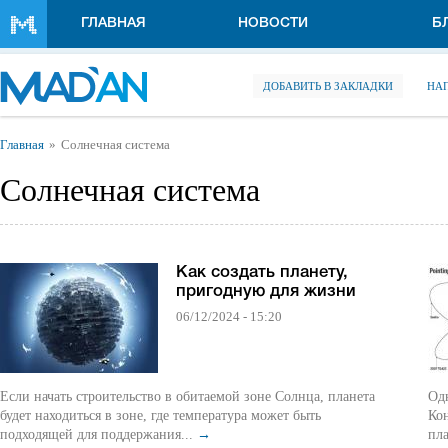
Перейти к основному содержанию
ГЛАВНАЯ
НОВОСТИ
Б
ДОБАВИТЬ В ЗАКЛАДКИ
НА
Вы здесь
Главная
Солнечная система
Солнечная система
Как создать планету,
пригодную для жизни
06/12/2024 - 15:20
Если начать строительство в обитаемой зоне Солнца, планета
Одн
будет находиться в зоне, где температура может быть
Ко
подходящей для поддержания...
→
пла