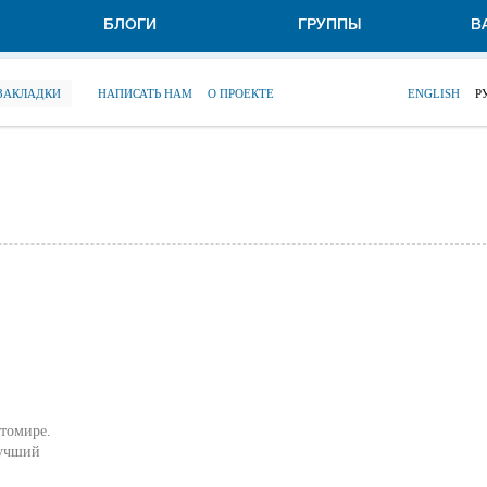
БЛОГИ
ГРУППЫ
В
 ЗАКЛАДКИ
НАПИСАТЬ НАМ
О ПРОЕКТЕ
ENGLISH
Р
итомире.