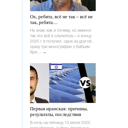
Ох, ребята, всё не так – всё не
так, ребята…
Не знаю как и почему, но именно
так это всё и случилось – к концу
2025 г я получил, одна за другой,
сразу три монографии о Бабьем
Яре:...
→
Первая иранская: причины,
результаты, последствия
В ночь на пятницу 13 июня 2025