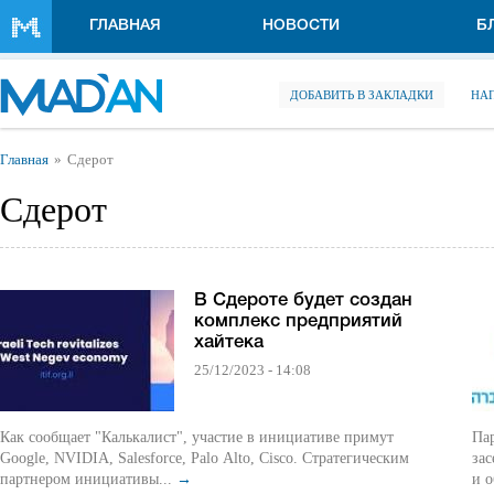
Перейти к основному содержанию
ГЛАВНАЯ
НОВОСТИ
Б
ДОБАВИТЬ В ЗАКЛАДКИ
НА
Вы здесь
Главная
Сдерот
Сдерот
В Сдероте будет создан
комплекс предприятий
хайтека
25/12/2023 - 14:08
Как сообщает "Калькалист", участие в инициативе примут
Пар
Google, NVIDIA, Salesforce, Palo Alto, Cisco. Стратегическим
зас
партнером инициативы...
→
и о