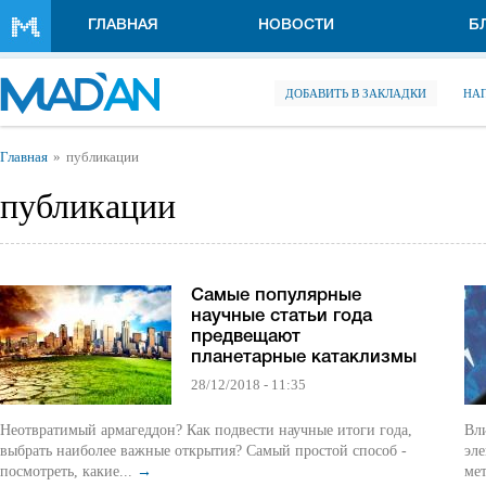
Перейти к основному содержанию
ГЛАВНАЯ
НОВОСТИ
Б
ДОБАВИТЬ В ЗАКЛАДКИ
НА
Вы здесь
Главная
публикации
публикации
Самые популярные
научные статьи года
предвещают
планетарные катаклизмы
28/12/2018 - 11:35
Неотвратимый армагеддон? Как подвести научные итоги года,
Вл
выбрать наиболее важные открытия? Самый простой способ -
эл
посмотреть, какие...
→
мет