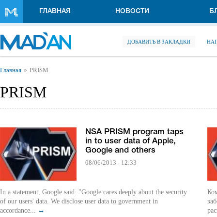
Перейти к основному содержанию
ГЛАВНАЯ
НОВОСТИ
Б
ДОБАВИТЬ В ЗАКЛАДКИ
НА
Вы здесь
Главная
PRISM
PRISM
NSA PRISM program taps
in to user data of Apple,
Google and others
08/06/2013 - 12:33
In a statement, Google said: "Google cares deeply about the security
Ком
of our users' data. We disclose user data to government in
заб
accordance...
→
рас