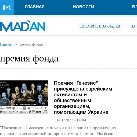
Перейти к основному содержанию
ГЛАВНАЯ
НОВОСТИ
Б
ДОБАВИТЬ В ЗАКЛАДКИ
НА
Вы здесь
Главная
премия фонда
премия фонда
Премия "Генезис"
присуждена еврейским
активистам и
общественным
организациям,
помогающим Украине
13/01/2023 - 14:04
"Последние 11 месяцев не похожи ни на один из предыдущих
периодов в десятилетней истории премии Генезис. Мы были