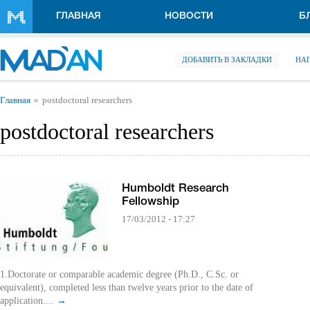
Перейти к основному содержанию
ГЛАВНАЯ
НОВОСТИ
Б
ДОБАВИТЬ В ЗАКЛАДКИ
НА
Вы здесь
Главная
postdoctoral researchers
postdoctoral researchers
Humboldt Research
Fellowship
17/03/2012 - 17:27
1.Doctorate or comparable academic degree (Ph.D., C.Sc. or
equivalent), completed less than twelve years prior to the date of
application....
→