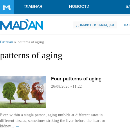
Перейти к основному содержанию
ГЛАВНАЯ
НОВОСТИ
Б
ДОБАВИТЬ В ЗАКЛАДКИ
НА
Вы здесь
Главная
patterns of aging
patterns of aging
Four patterns of aging
26/08/2020 - 11:22
Even within a single person, aging unfolds at different rates in
different tissues, sometimes striking the liver before the heart or
kidney...
→