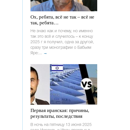
Ох, ребята, всё не так – всё не
так, ребята…
Не знаю как и почему, но именно
так это всё и случилось – к концу
2025 г я получил, одна за другой,
сразу три монографии о Бабьем
Яре:...
→
Первая иранская: причины,
результаты, последствия
В ночь на пятницу 13 июня 2025