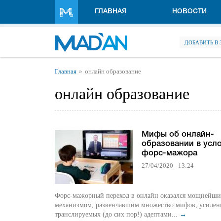
Перейти к основному содержанию
ГЛАВНАЯ
НОВОСТИ
ДОБАВИТЬ В
Вы здесь
Главная
онлайн образование
онлайн образование
Мифы об онлайн-
образовании в усл
форс-мажора
27/04/2020 - 13:24
Форс-мажорный переход в онлайн оказался мощнейш
механизмом, развенчавшим множество мифов, усилен
транслируемых (до сих пор!) адептами...
→