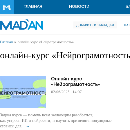
Перейти к основному содержанию
ГЛАВНАЯ
НОВОСТИ
Б
ДОБАВИТЬ В ЗАКЛАДКИ
НА
Вы здесь
Главная
онлайн-курс «Нейрограмотность»
онлайн-курс «Нейрограмотност
Онлайн-курс
«Нейрограмотность»
02/06/2025 - 14:07
Задача курса — помочь всем желающим разобраться,
как устроен ИИ и нейросети, и научить применять популярные
сервисы для...
→