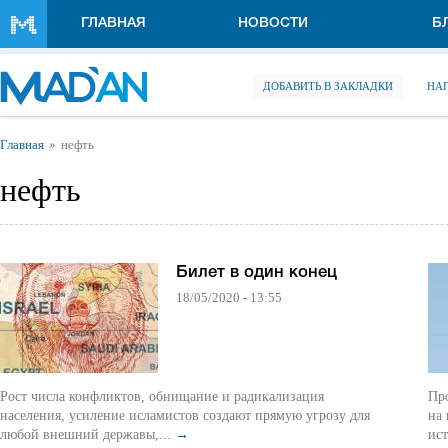
Перейти к основному содержанию
ГЛАВНАЯ
НОВОСТИ
Б
ДОБАВИТЬ В ЗАКЛАДКИ
НА
Вы здесь
Главная
нефть
нефть
Билет в один конец
18/05/2020 - 13:55
Рост числа конфликтов, обнищание и радикализация
Пр
населения, усиление исламистов создают прямую угрозу для
на
любой внешний державы,...
→
ист