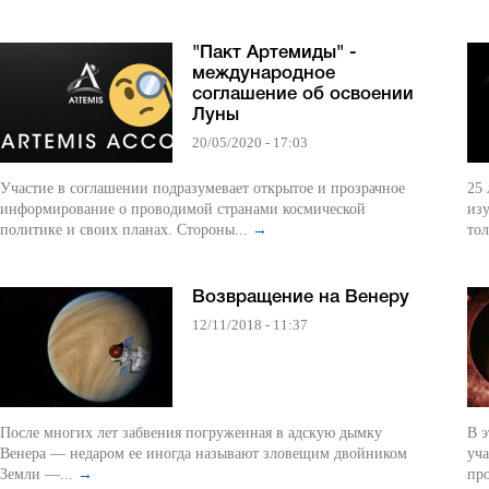
"Пакт Артемиды" -
международное
соглашение об освоении
Луны
20/05/2020 - 17:03
Участие в соглашении подразумевает открытое и прозрачное
25 
информирование о проводимой странами космической
из
политике и своих планах. Стороны...
→
тол
Возвращение на Венеру
12/11/2018 - 11:37
После многих лет забвения погруженная в адскую дымку
В э
Венера — недаром ее иногда называют зловещим двойником
уча
Земли —...
→
пр