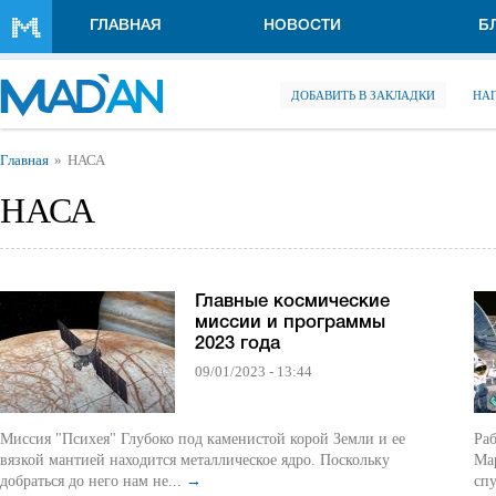
Перейти к основному содержанию
ГЛАВНАЯ
НОВОСТИ
Б
ДОБАВИТЬ В ЗАКЛАДКИ
НА
Вы здесь
Главная
НАСА
НАСА
Главные космические
миссии и программы
2023 года
09/01/2023 - 13:44
Миссия "Психея" Глубоко под каменистой корой Земли и ее
Ра
вязкой мантией находится металлическое ядро. Поскольку
Мар
добраться до него нам не...
→
сп