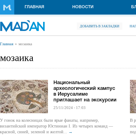
Перейти к основному содержанию
ГЛАВНАЯ
НОВОСТИ
Б
ДОБАВИТЬ В ЗАКЛАДКИ
НА
Вы здесь
Главная
мозаика
мозаика
Национальный
археологический кампус
в Иерусалиме
приглашает на экскурсии
25/11/2024 - 17:03
У гонок на колесницах были ярые фанаты, например,
В 
византийский император Юстиниан I. Из четырех команд —
по
красной, синей, зеленой и желтой...
→
по