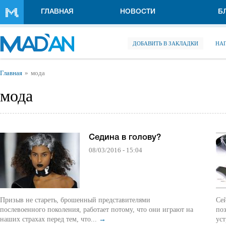
Перейти к основному содержанию
ГЛАВНАЯ
НОВОСТИ
Б
ДОБАВИТЬ В ЗАКЛАДКИ
НА
Вы здесь
Главная
мода
мода
Седина в голову?
08/03/2016 - 15:04
Призыв не стареть, брошенный представителями
Сей
послевоенного поколения, работает потому, что они играют на
по
наших страхах перед тем, что...
→
уст