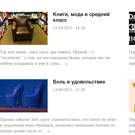
Книги, мода и средний
класс
15/10/2015 - 14:34
Так или иначе, здесь сразу два сюжета. Первый – о
Од
"носителях", о том, на чем выведены буквы, которые мы так
гот
любим складывать в уме в слова...
→
пр
Боль и удовольствие
14/06/2015 - 11:28
Хорошо забытое Зато сразу становится ясно, что ничто не ново
Пе
в подлунном мире обувщика, поскольку нынешние балетки не
нав
сильно далеко ушли от...
→
род