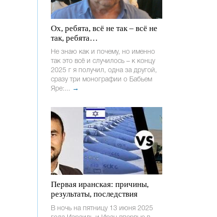
Ох, ребята, всё не так – всё не
так, ребята…
Не знаю как и почему, но именно
так это всё и случилось – к концу
2025 г я получил, одна за другой,
сразу три монографии о Бабьем
Яре:...
→
Первая иранская: причины,
результаты, последствия
В ночь на пятницу 13 июня 2025