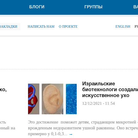
БЛОГИ
ГРУППЫ
В
 ЗАКЛАДКИ
НАПИСАТЬ НАМ
О ПРОЕКТЕ
ENGLISH
Р
Израильские
хо,
биотехнологи создал
искусственное ухо
12/12/2021 - 11:54
сть
Это достижение поможет детям, страдающим микротией 
анный на
врожденным недоразвитием ушной раковины. Оно встреч
примерно у 0,1-0,3...
→