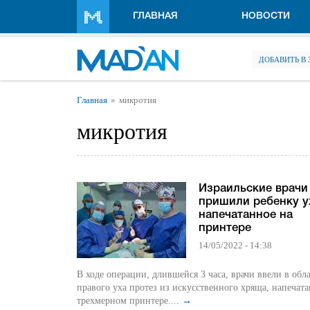
Перейти к основному содержанию
ГЛАВНАЯ
НОВОСТИ
ДОБАВИТЬ В
Вы здесь
Главная
микротия
микротия
Израильские врачи
пришили ребенку у
напечатанное на
принтере
14/05/2022 - 14:38
В ходе операции, длившейся 3 часа, врачи ввели в обла
правого уха протез из искусственного хряща, напечат
трехмерном принтере....
→