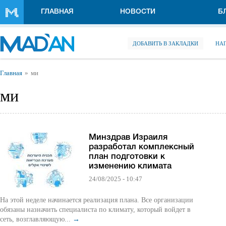
Перейти к основному содержанию
ГЛАВНАЯ
НОВОСТИ
Б
ДОБАВИТЬ В ЗАКЛАДКИ
НА
Вы здесь
Главная
ми
ми
Минздрав Израиля
разработал комплексный
план подготовки к
изменению климата
24/08/2025 - 10:47
На этой неделе начинается реализация плана. Все организации
обязаны назначить специалиста по климату, который войдет в
сеть, возглавляющую...
→