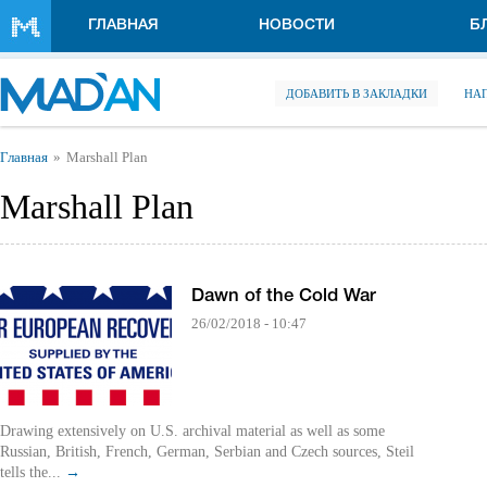
Перейти к основному содержанию
ГЛАВНАЯ
НОВОСТИ
Б
ДОБАВИТЬ В ЗАКЛАДКИ
НА
Вы здесь
Главная
Marshall Plan
Marshall Plan
Dawn of the Cold War
26/02/2018 - 10:47
Drawing extensively on U.S. archival material as well as some
Russian, British, French, German, Serbian and Czech sources, Steil
tells the...
→