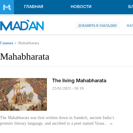
Перейти к основному содержанию
ГЛАВНАЯ
НОВОСТИ
Б
ДОБАВИТЬ В ЗАКЛАДКИ
НА
Вы здесь
Главная
Mahabharata
Mahabharata
The living Mahabharata
25/01/2021 - 18:19
The Mahabharata was first written down in Sanskrit, ancient India’s
premier literary language, and ascribed to a poet named Vyasa...
→