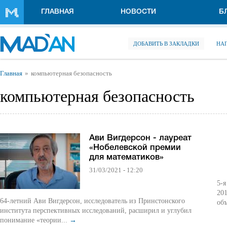
Перейти к основному содержанию
ГЛАВНАЯ
НОВОСТИ
Б
ДОБАВИТЬ В ЗАКЛАДКИ
НА
Вы здесь
Главная
компьютерная безопасность
компьютерная безопасность
Ави Вигдерсон - лауреат
«Нобелевской премии
для математиков»
31/03/2021 - 12:20
5-
201
64-летний Ави Вигдерсон, исследователь из Принстонского
об
института перспективных исследований, расширил и углубил
понимание «теории...
→