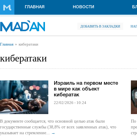
Перейти к основному содержанию
ГЛАВНАЯ
НОВОСТИ
Б
ДОБАВИТЬ В ЗАКЛАДКИ
НА
Вы здесь
Главная
кибератаки
кибератаки
Израиль на первом месте
в мире как объект
кибератак
22/02/2026 - 10:24
В документе сообщается, что основной целью атак были
По 
государственные службы (38,8% от всех заявленных атак), что
пр
указывает на стремление...
→
стр