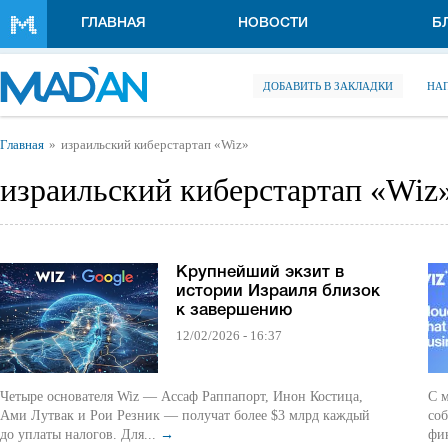
Перейти к основному содержанию
ГЛАВНАЯ
НОВОСТИ
Б
ДОБАВИТЬ В ЗАКЛАДКИ
НА
Вы здесь
Главная
израильский киберстартап «Wiz»
израильский киберстартап «Wiz
Крупнейший экзит в
истории Израиля близок
к завершению
12/02/2026 - 16:37
Четыре основателя Wiz — Ассаф Раппапорт, Инон Костица,
С м
Ами Лутвак и Рои Резник — получат более $3 млрд каждый
соб
до уплаты налогов. Для...
→
фи