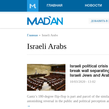
Перейти к основному содержанию
ГЛАВНАЯ
НОВОСТИ
ДОБАВИТЬ В
Вы здесь
Главная
Israeli Arabs
Israeli Arabs
Israeli political crisi
break wall separatin
Israeli Jews and Ara
10/03/2020 - 13:02
Gantz’s 180-degree flip-flop is part and parcel of the simila
astonishing reversal in the public and political perception an
→