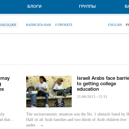
БЛОГИ
ГРУППЫ
В
 ЗАКЛАДКИ
НАПИСАТЬ НАМ
О ПРОЕКТЕ
ENGLISH
Р
s may
Israeli Arabs face barri
g
to getting college
bs
education
21/06/2013 - 15:31
rly
The socioeconomic situation was the No. 1 obstacle listed by H
d that...
Half of all Arab families and two thirds of Arab children live
under...
→