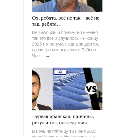
Ох, ребята, всё не так – всё не
так, ребята…
Не знаю как и почему, но именно
так это всё и случилось – к концу
2025 г я получил, одна за другой,
сразу три монографии о Бабьем
Яре:...
→
Первая иранская: причины,
результаты, последствия
В ночь на пятницу 13 июня 2025