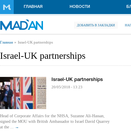
Перейти к основному содержанию
ГЛАВНАЯ
НОВОСТИ
Б
ДОБАВИТЬ В ЗАКЛАДКИ
НА
Вы здесь
Главная
Israel-UK partnerships
Israel-UK partnerships
Israel-UK partnerships
20/05/2018 - 13:23
Head of Corporate Affairs for the NHSA, Suzanne Ali-Hassan,
signed the MOU with British Ambassador to Israel David Quarrey
at the ...
→