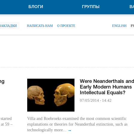
БЛОГИ
ГРУППЫ
В
 ЗАКЛАДКИ
НАПИСАТЬ НАМ
О ПРОЕКТЕ
ENGLISH
Р
ng
Were Neanderthals an
Early Modern Humans
Intellectual Equals?
07/05/2014 - 14:42
started
Villa and Roebroeks examined the most common scientific
 at 59 –
explanations or theories for Neanderthal extinction, such as
technologically more...
→