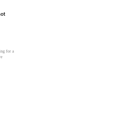
not
ng for a
re