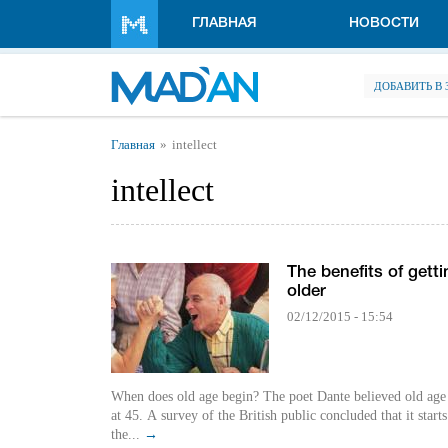
Перейти к основному содержанию
ГЛАВНАЯ
НОВОСТИ
ДОБАВИТЬ В
Вы здесь
Главная
intellect
intellect
The benefits of getti
older
02/12/2015 - 15:54
When does old age begin? The poet Dante believed old age 
at 45. A survey of the British public concluded that it starts
the...
→