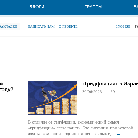
БЛОГИ
ГРУППЫ
В
 ЗАКЛАДКИ
НАПИСАТЬ НАМ
О ПРОЕКТЕ
ENGLISH
Р
ой
«Гридфляция» в Изра
году?
26/06/2023 - 11:39
В отличие от стагфляции, экономический смысл
«гридфляции» легче понять. Это ситуация, при которой
алчные компании поднимают цены сильнее,...
→