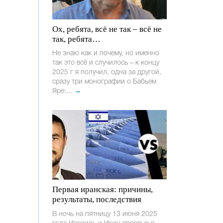
Ох, ребята, всё не так – всё не
так, ребята…
Не знаю как и почему, но именно
так это всё и случилось – к концу
2025 г я получил, одна за другой,
сразу три монографии о Бабьем
Яре:...
→
Первая иранская: причины,
результаты, последствия
В ночь на пятницу 13 июня 2025