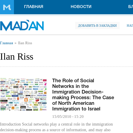
Перейти к основному содержанию
ГЛАВНАЯ
НОВОСТИ
Б
ДОБАВИТЬ В ЗАКЛАДКИ
НА
Вы здесь
Главная
Ilan Riss
Ilan Riss
The Role of Social
Networks in the
Immigration Decision-
making Process: The Case
of North American
Immigration to Israel
15/05/2010 - 15:20
Introduction Social networks play a central role in the immigration
decision-making process as a source of information, and may also