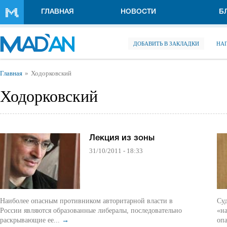
Перейти к основному содержанию
ГЛАВНАЯ
НОВОСТИ
Б
ДОБАВИТЬ В ЗАКЛАДКИ
НА
Вы здесь
Главная
Ходорковский
Ходорковский
Лекция из зоны
31/10/2011 - 18:33
Наиболее опасным противником авторитарной власти в
Суд
России являются образованные либералы, последовательно
«на
раскрывающие ее...
→
опа