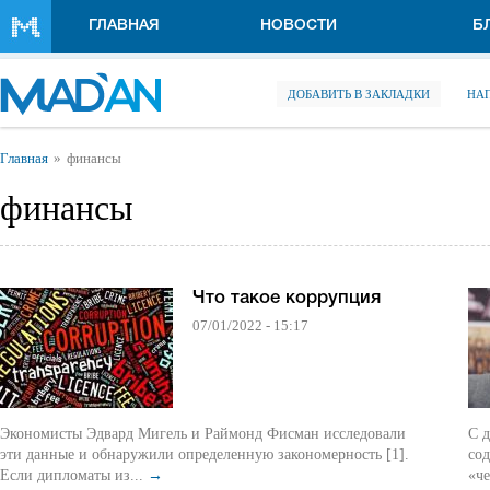
Перейти к основному содержанию
ГЛАВНАЯ
НОВОСТИ
Б
ДОБАВИТЬ В ЗАКЛАДКИ
НА
Вы здесь
Главная
финансы
финансы
Что такое коррупция
07/01/2022 - 15:17
Экономисты Эдвард Мигель и Раймонд Фисман исследовали
С д
эти данные и обнаружили определенную закономерность [1].
со
Если дипломаты из...
→
«че