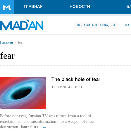
Перейти к основному содержанию
ГЛАВНАЯ
НОВОСТИ
Б
ДОБАВИТЬ В ЗАКЛАДКИ
НА
Вы здесь
Главная
fear
fear
The black hole of fear
19/09/2014 - 16:51
Before our eyes, Russian TV was turned from a tool of
entertainment and misinformation into a weapon of mass
destruction. Journalists...
→