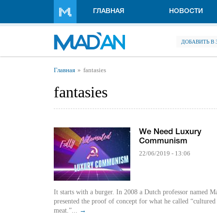
Перейти к основному содержанию
ГЛАВНАЯ
НОВОСТИ
ДОБАВИТЬ В
Вы здесь
Главная
fantasies
fantasies
We Need Luxury
Communism
22/06/2019 - 13:06
It starts with a burger. In 2008 a Dutch professor named Mark Post
presented the proof of concept for what he called “cultured
meat.”...
→