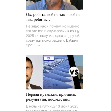
Ох, ребята, всё не так – всё не
так, ребята…
Не знаю как и почему, но именно
так это всё и случилось – к концу
2025 г я получил, одна за другой,
сразу три монографии о Бабьем
Яре:...
→
Первая иранская: причины,
результаты, последствия
В ночь на пятницу 13 июня 2025