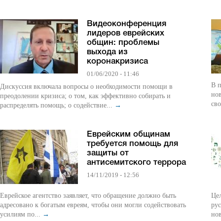
Видеоконференция
лидеров еврейских
общин: проблемы
выхода из
коронакризиса
01/06/2020 - 11:46
В п
Дискуссия включала вопросы о необходимости помощи в
нов
преодолении кризиса; о том, как эффективно собирать и
сво
распределять помощь; о содействие...
→
Еврейским общинам
требуется помощь для
защиты от
антисемитского террора
14/11/2019 - 12:56
Еврейское агентство заявляет, что обращение должно быть
Цели к
адресовано к богатым евреям, чтобы они могли содействовать
русско
усилиям по...
→
но