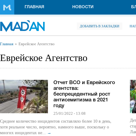
Перейти к основному содержанию
ГЛАВНАЯ
НОВОСТИ
Б
ДОБАВИТЬ В ЗАКЛАДКИ
НА
Вы здесь
Главная
Еврейское Агентство
Еврейское Агентство
Отчет ВСО и Еврейского
агентства:
беспрецедентный рост
антисемитизма в 2021
году
25/01/2022 - 13:08
Де
Среднее количество инцидентов составляло более 10 в день,
ст
хотя реальное число, вероятно, намного выше, поскольку о
Ла
многих инцидентах не...
→