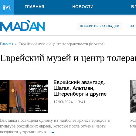
Перейти к основному содержанию
ГЛАВНАЯ
НОВОСТИ
Б
ДОБАВИТЬ В ЗАКЛАДКИ
НА
Вы здесь
Главная
Еврейский музей и центр толерантности (Москва)
Еврейский музей и центр толера
Еврейский авангард.
Шагал, Альтман,
Штеренберг и другие
17/03/2024 - 13:41
Выставка посвящена одному из наиболее ярких периодов в
Условия гра
культуре российских евреев, которые после отмены черты
оседлости устремились в...
→