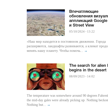
Впечатляющие
обновления визуал
аппликаций Google 
и Street View
05/10/2024 - 13:22
«Наш мир находится в постоянном движении. Города
расширяются, ландшафты развиваются, а климат прод
менять нашу планету. Чтобы помочь...
→
The search for alien l
begins in the desert
08/09/2023 - 14:02
The temperature was somewhere around 90 degrees Fahrenh
the mid-day gales were already picking up. Nothing becko
Nothing but...
→