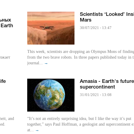
Scientists ‘Looked’ Ins
ьных
Mars
Earth
30/07/2021 - 13:47
This week, scientists are dropping an Olympus Mons of findin
олжает
from the two brave robots. In three papers published today in 
journal...
→
ife
Amasia - Earth's future
supercontinent
31/01/2021 - 13:08
eit, and
“It’s not an entirely surprising idea, but I like the way it’s put
ned.
together,” says Paul Hoffman, a geologist and supercontinent e
at...
→