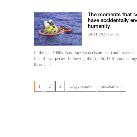
The moments that c
have accidentally e
humanity
29/11/2021 - 20:51
In the late 1960s, Nasa faced a decision that could have sha
fate of our species. Following the Apollo 11 Moon landings
three...
→
Страницы
1
2
3
следующая ›
последняя »