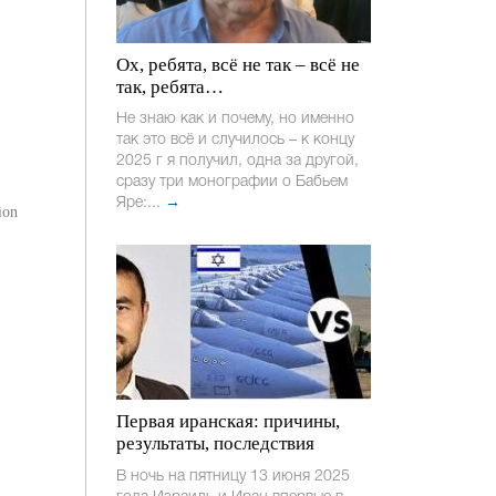
Ох, ребята, всё не так – всё не
так, ребята…
Не знаю как и почему, но именно
так это всё и случилось – к концу
2025 г я получил, одна за другой,
сразу три монографии о Бабьем
Яре:...
→
ion
Первая иранская: причины,
результаты, последствия
В ночь на пятницу 13 июня 2025