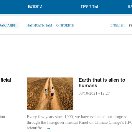
БЛОГИ
ГРУППЫ
В
 ЗАКЛАДКИ
НАПИСАТЬ НАМ
О ПРОЕКТЕ
ENGLISH
Р
ficial
Earth that is alien to
humans
03/10/2021 - 12:27
tion
Every few years since 1990, we have evaluated our progress
r
through the Intergovernmental Panel on Climate Change’s (IP
scientific...
→