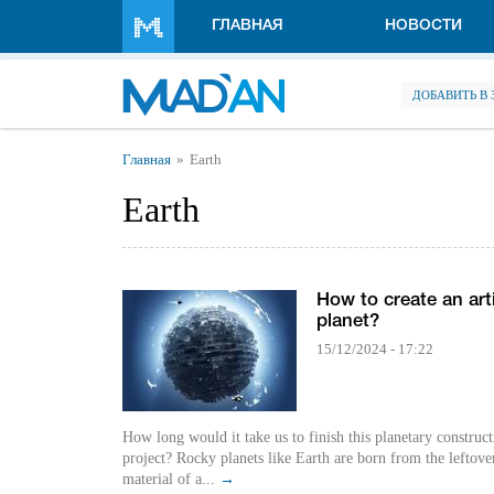
Перейти к основному содержанию
ГЛАВНАЯ
НОВОСТИ
ДОБАВИТЬ В
Вы здесь
Главная
Earth
Earth
How to create an arti
planet?
15/12/2024 - 17:22
How long would it take us to finish this planetary construc
project? Rocky planets like Earth are born from the leftove
material of a...
→