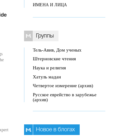
ИМЕНА И ЛИЦА
ide
Группы
Тель-Авив, Дом ученых
gs
Штерновские чтения
the
Наука и религия
Хатуль мадан
Четвертое измерение (архив)
Русское еврейство в зарубежье
(архив)
Новое в блогах
xpert