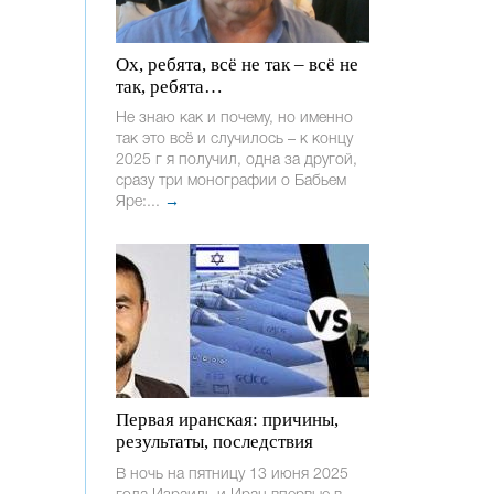
Ох, ребята, всё не так – всё не
так, ребята…
Не знаю как и почему, но именно
так это всё и случилось – к концу
2025 г я получил, одна за другой,
сразу три монографии о Бабьем
Яре:...
→
Первая иранская: причины,
результаты, последствия
В ночь на пятницу 13 июня 2025