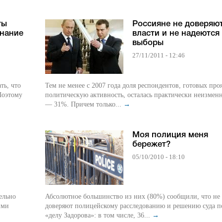
ты
Россияне не доверяю
нание
власти и не надеются
выборы
27/11/2011 - 12:46
ть, что
Тем не менее с 2007 года доля респондентов, готовых про
Поэтому
политическую активность, осталась практически неизмен
— 31%. Причем только...
→
Моя полиция меня
бережет?
05/10/2010 - 18:10
ельно
Абсолютное большинство из них (80%) сообщили, что не
ими
доверяют полицейскому расследованию и решению суда п
«делу Задорова»: в том числе, 36...
→