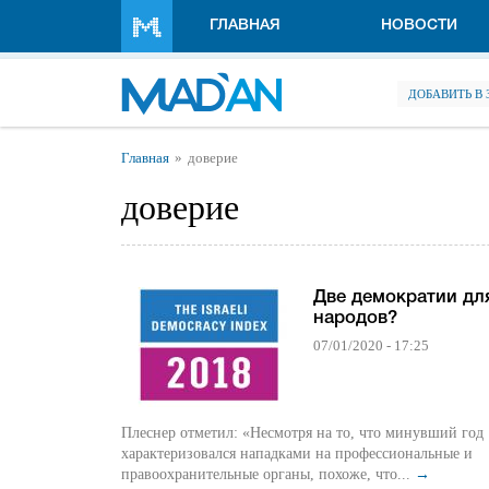
Перейти к основному содержанию
ГЛАВНАЯ
НОВОСТИ
ДОБАВИТЬ В
Вы здесь
Главная
доверие
доверие
Две демократии дл
народов?
07/01/2020 - 17:25
Плеснер отметил: «Несмотря на то, что минувший год
характеризовался нападками на профессиональные и
правоохранительные органы, похоже, что...
→