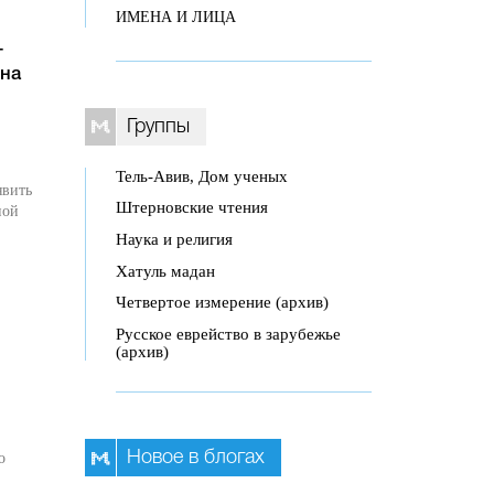
ИМЕНА И ЛИЦА
т
 на
Группы
Тель-Авив, Дом ученых
явить
Штерновские чтения
ной
Наука и религия
Хатуль мадан
Четвертое измерение (архив)
Русское еврейство в зарубежье
(архив)
Новое в блогах
о