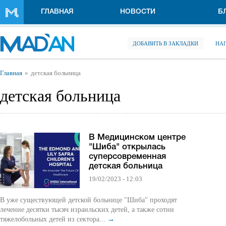
Перейти к основному содержанию
ГЛАВНАЯ
НОВОСТИ
Б
ДОБАВИТЬ В ЗАКЛАДКИ
НА
Вы здесь
Главная
детская больница
детская больница
В Медицинском центре
"Шиба" открылась
суперсовременная
детская больница
19/02/2023 - 12:03
В уже существующей детской больнице "Шиба" проходят
лечение десятки тысяч израильских детей, а также сотни
тяжелобольных детей из сектора...
→